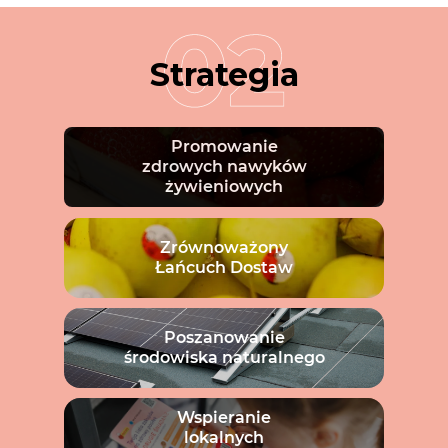
Strategia
Promowanie
zdrowych nawyków
żywieniowych
Zrównoważony
Łańcuch Dostaw
Poszanowanie
środowiska naturalnego
Wspieranie
lokalnych